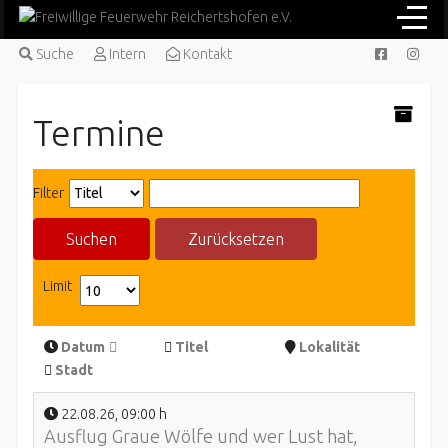
Suche
Intern
Kontakt
Termine
Filter
Suchen
Zurücksetzen
Limit
Datum
Titel
Lokalität
Stadt
22.08.26
,
09:00 h
Ausflug Graue Wölfe und wer Lust hat,