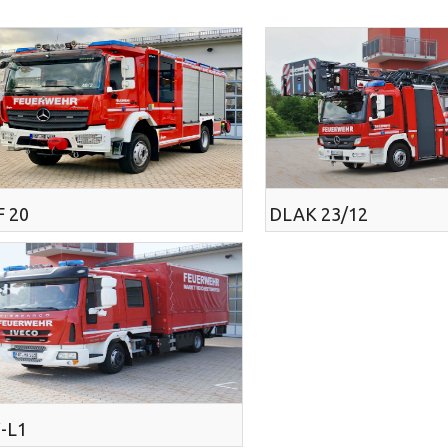
F 20
DLAK 23/12
-L1