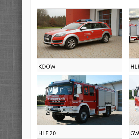
KDOW
HL
HLF 20
GW