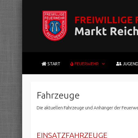
START
FEUERWEHR
JUGEN
Fahrzeuge
Die aktuellen Fahrzeuge und Anhänger der Feuerwe
EINSATZFAHRZEUGE