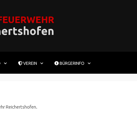
D
VEREIN
BÜRGERINFO
hr Reichertshofen.