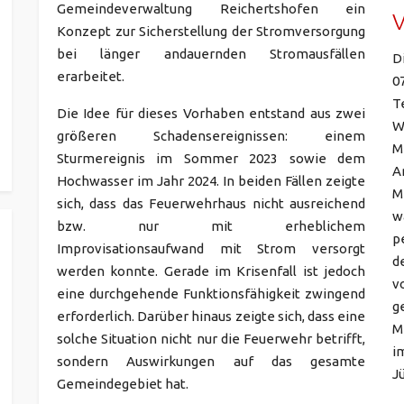
Gemeindeverwaltung Reichertshofen ein
Konzept zur Sicherstellung der Stromversorgung
bei länger andauernden Stromausfällen
D
erarbeitet.
0
T
Die Idee für dieses Vorhaben entstand aus zwei
W
größeren Schadensereignissen: einem
M
Sturmereignis im Sommer 2023 sowie dem
A
Hochwasser im Jahr 2024. In beiden Fällen zeigte
M
sich, dass das Feuerwehrhaus nicht ausreichend
w
bzw. nur mit erheblichem
p
Improvisationsaufwand mit Strom versorgt
d
werden konnte. Gerade im Krisenfall ist jedoch
v
eine durchgehende Funktionsfähigkeit zwingend
g
erforderlich. Darüber hinaus zeigte sich, dass eine
M
solche Situation nicht nur die Feuerwehr betrifft,
i
sondern Auswirkungen auf das gesamte
J
Gemeindegebiet hat.