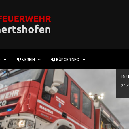
D
VEREIN
BÜRGERINFO
Ret
24 S