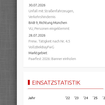
30.07.2026
Unfall mit Straßenfahrzeugen,
Verkehrshindernis
BAB 9, Richtung München
VU, Personen eingeklemmt
28.07.2026
Freiw. Tätigkeit nach Nr. 4.5
VollzBekBayFwG
Marktgebiet
Paarfest 2026: Banner einholen
EINSATZSTATISTIK
Jahr
'22
'23
'24
´25
´