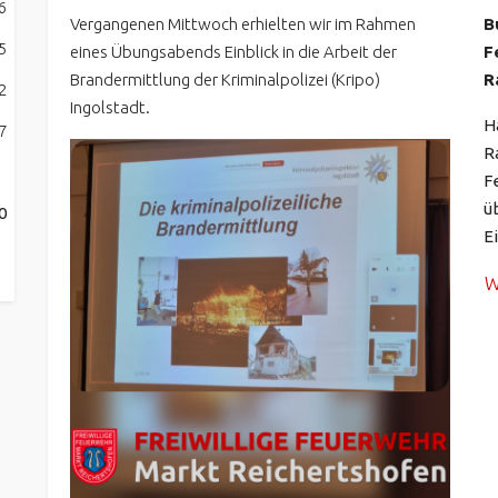
6
Vergangenen Mittwoch erhielten wir im Rahmen
B
5
eines Übungsabends Einblick in die Arbeit der
F
Brandermittlung der Kriminalpolizei (Kripo)
R
2
Ingolstadt.
H
7
R
F
ü
0
E
W