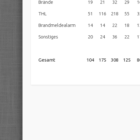
Brände
19
21
32
29
1
THL
51
116
218
55
3
Brandmeldealarm
14
14
22
18
1
Sonstiges
20
24
36
22
1
Gesamt
104
175
308
125
8