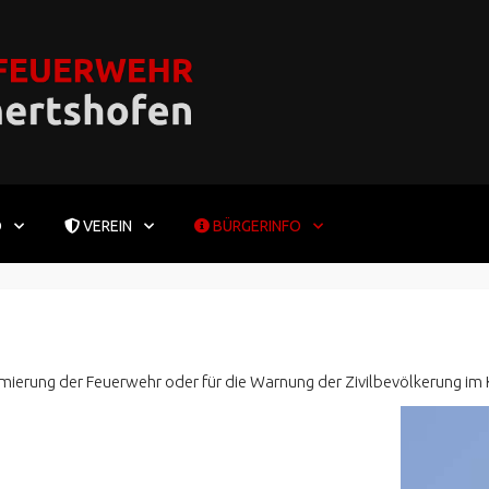
D
VEREIN
BÜRGERINFO
armierung der Feuerwehr oder für die Warnung der Zivilbevölkerung i