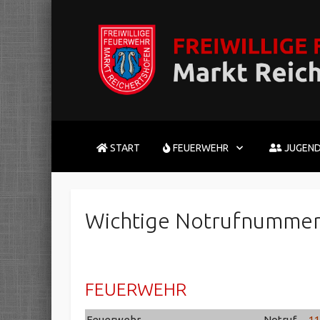
START
FEUERWEHR
JUGEN
Wichtige Notrufnummern
FEUERWEHR
Feuerwehr
Notruf
11