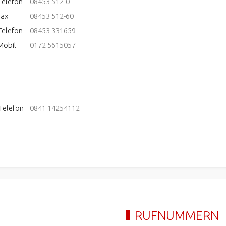
Telefon
08453 512-0
Fax
08453 512-60
Telefon
08453 331659
Mobil
0172 5615057
Telefon
0841 14254112
RUFNUMMERN