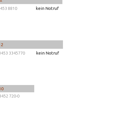
453 8810
kein Notruf
12
8453 3345770
kein Notruf
10
8452 720-0