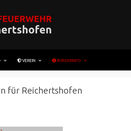
D
VEREIN
BÜRGERINFO
 für Reichertshofen
2