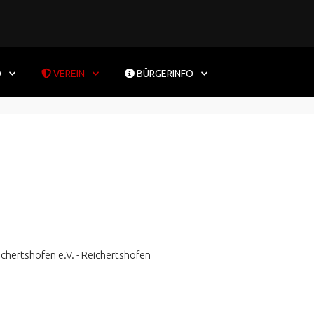
D
VEREIN
BÜRGERINFO
ichertshofen e.V. - Reichertshofen