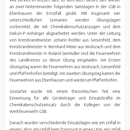
an zwei hintereinander folgenden Samstagen in der GSB in
Ebenhausen der Ernstfall geübt. Mit insgesamt vier
unterschiedlichen Szenarien werden Übungslagen
vorbereitet, die mit Chemikalienschutzanzügen und dem
Dekon-P Anhänger abgearbeitet werden. Unter der Leitung
von Kreisbrandmeister Johann Rottler aus Geisenfeld, dem
Kreisbrandmeister H. Bernhard Meier aus Wolnzach und dem
Kreisbrandmeister H. Roland Seemüller sind die Feuerwehren
des Landkreises zu dieser Übung eingeladen. Am Ersten
Übungstag waren die Feuerwehren aus Wolnzach, Geisenfeld
und Pfaffenhofen beteiligt. Am zweiten Übungstag kamen die
Feuerwehren aus Ebenhausen und wiederum Pfaffenhofen.
Gestartet wurde mit einem theoretischen Teil, eine
Einweisung für alle Geräteträger und Einsatzkräfte im
Chemikalienschutzeinsatz durch die Kollegen von der
Werkfeuerwehr GSB.
Danach wurden verschiedende Einsatzlagen wie ein Unfall in
einem Labor, ein Unfall beim Transport in einen LKW, ein Unfall