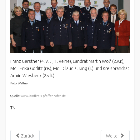
Franz Gerstner (4. v. li., 1. Reihe), Landrat Martin Wolf (2.v.r.),
MdL Erika Görlitz (re.), MdL Claudia Jung (li.) und Kreisbrandrat
Armin Wiesbeck (2.v.li.).
Foto: Wallner
Quelle:
www.landkreis-pfaffenhofen.de
TN
Zurück
Weiter