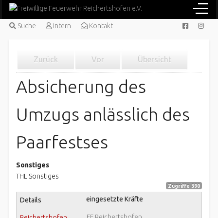
Suche
Intern
Kontakt
Zurück
Vor
Übersicht
Absicherung des
Umzugs anlässlich des
Paarfestses
Sonstiges
THL Sonstiges
Zugriffe 390
eingesetzte Kräfte
Details
FF Reichertshofen
Reichertshofen,