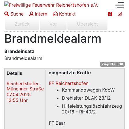
Suche
Intern
Kontakt
Zurück
Vor
Übersicht
Brandmeldealarm
Brandeinsatz
Brandmeldealarm
Zugriffe 538
eingesetzte Kräfte
Details
FF Reichertshofen
Reichertshofen,
Münchner Straße
Kommandowagen KdoW
07.04.2025
Drehleiter DLAK 23/12
13:55 Uhr
Hilfeleistungslöschfahrzeug
20/16 - RH40/2
FF Baar