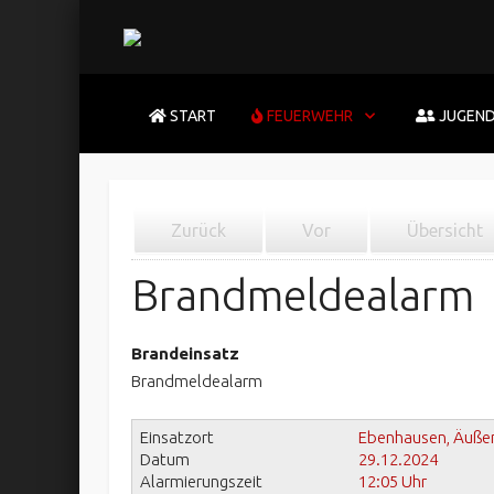
START
FEUERWEHR
JUGEN
Zurück
Vor
Übersicht
Brandmeldealarm
Brandeinsatz
Brandmeldealarm
Einsatzort
Ebenhausen, Äußer
Datum
29.12.2024
Alarmierungszeit
12:05 Uhr