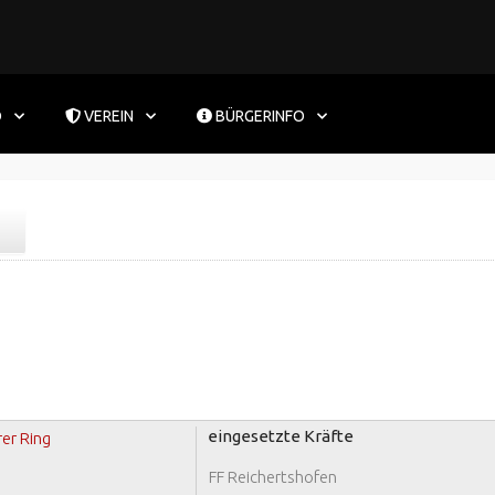
D
VEREIN
BÜRGERINFO
eingesetzte Kräfte
er Ring
FF Reichertshofen