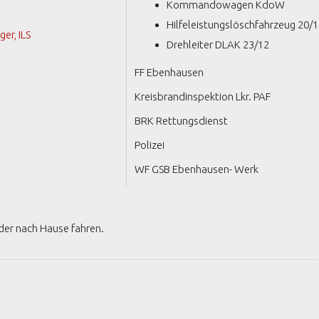
Kommandowagen KdoW
Hilfeleistungslöschfahrzeug 20/1
r, ILS
Drehleiter DLAK 23/12
FF Ebenhausen
Kreisbrandinspektion Lkr. PAF
BRK Rettungsdienst
Polizei
WF GSB Ebenhausen- Werk
eder nach Hause fahren.