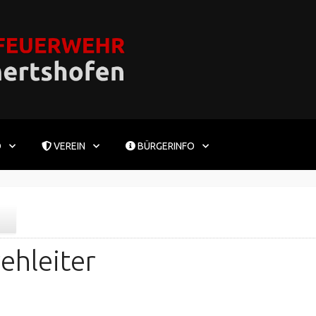
D
VEREIN
BÜRGERINFO
ehleiter