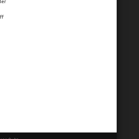
ler
ff