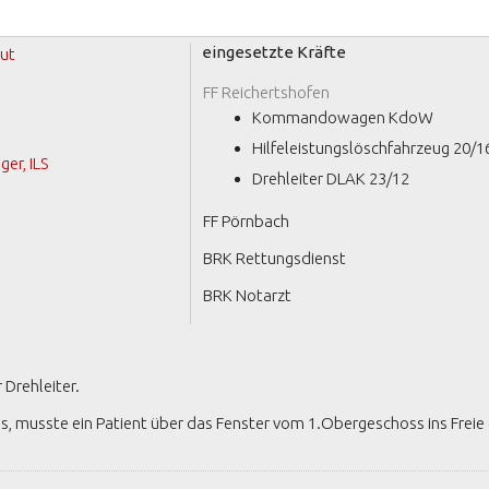
eingesetzte Kräfte
ut
FF Reichertshofen
Kommandowagen KdoW
Hilfeleistungslöschfahrzeug 20/1
er, ILS
Drehleiter DLAK 23/12
FF Pörnbach
BRK Rettungsdienst
BRK Notarzt
 Drehleiter.
, musste ein Patient über das Fenster vom 1.Obergeschoss ins Freie